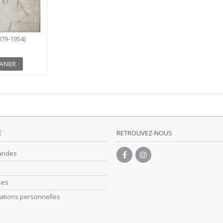
879-1954)
ANIER
E
RETROUVEZ-NOUS
andes
ses
ations personnelles