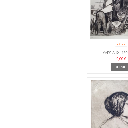
VENDU
YVES ALIX (189
0,00 €
DÉTAILS