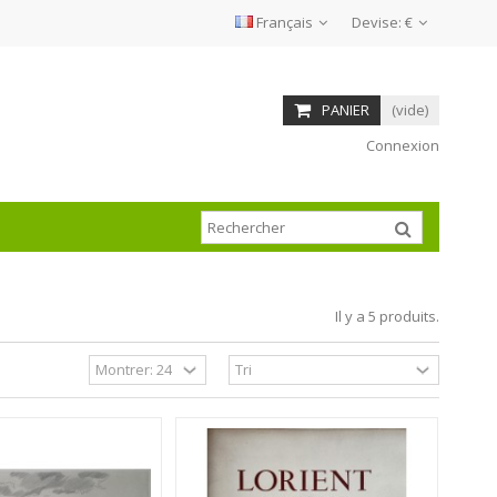
Français
Devise:
€
PANIER
(vide)
Connexion
Il y a 5 produits.