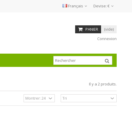
Français
Devise:
€
PANIER
(vide)
Connexion
Il y a 2 produits.