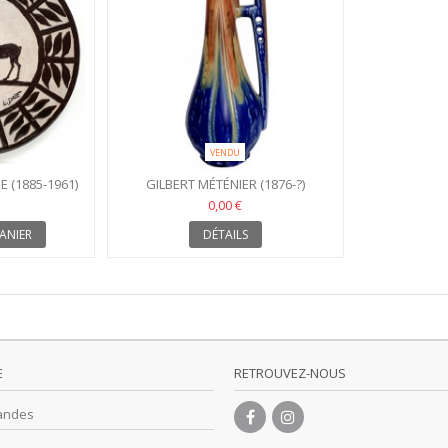
VENDU
 (1885-1961)
GILBERT MÉTÉNIER (1876-?)
0,00 €
ANIER
DÉTAILS
E
RETROUVEZ-NOUS
andes