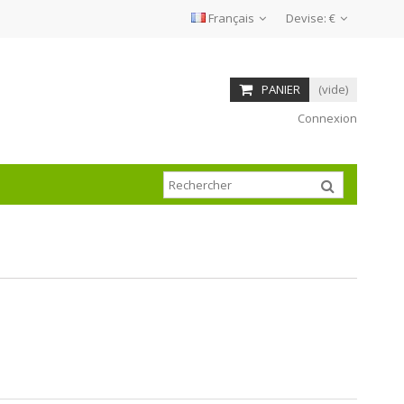
Français
Devise:
€
PANIER
(vide)
Connexion