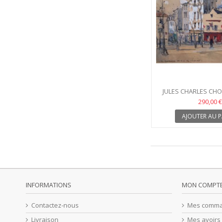
JULES CHARLES CHO
1932)
290,00 €
AJOUTER AU P
INFORMATIONS
MON COMPT
Contactez-nous
Mes comm
Livraison
Mes avoirs