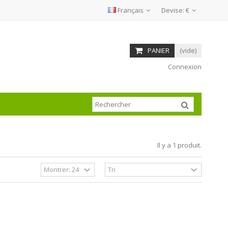
Français
Devise:
€
PANIER
(vide)
Connexion
Il y a 1 produit.