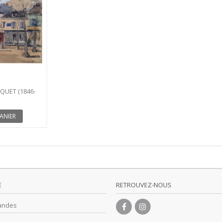
QUET (1846-
ANIER
E
RETROUVEZ-NOUS
andes